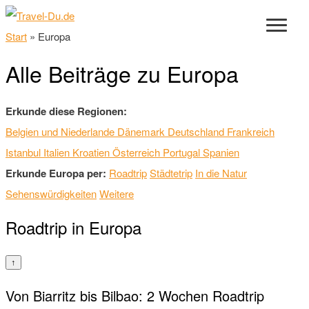
Start
»
Europa
Alle Beiträge zu Europa
Erkunde diese Regionen:
Belgien und Niederlande
Dänemark
Deutschland
Frankreich
Istanbul
Italien
Kroatien
Österreich
Portugal
Spanien
Erkunde Europa per:
Roadtrip
Städtetrip
In die Natur
Sehenswürdigkeiten
Weitere
Roadtrip in Europa
↑
Von Biarritz bis Bilbao: 2 Wochen Roadtrip