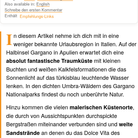
Also available in:
English
Schreibe den ersten Kommentar
Enthält
Empfehlungs-Links
I
Verfasst von einem Menschen
nicht von KI
n diesem Artikel nehme ich dich mit in eine
weniger bekannte Urlaubsregion in Italien. Auf der
Halbinsel Gargano in Apulien erwartet dich eine
mit kleinen
absolut fantastische Traumküste
Buchten und weißen Kalkfelsformationen die das
Sonnenlicht auf das türkisblau leuchtende Wasser
lenken. In den dichten Umbra-Wäldern des Gargano
Nationalparks findest du noch unberührte Natur.
Hinzu kommen die vielen
,
malerischen Küstenorte
die durch von Aussichtspunkten durchspickte
Bergstraßen miteinander verbunden sind und
weite
an denen du das Dolce Vita des
Sandstrände