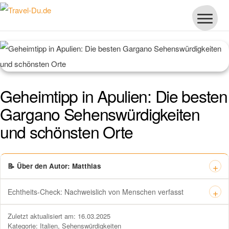
Geheimtipp in Apulien: Die besten
Gargano Sehenswürdigkeiten
und schönsten Orte
📝 Über den Autor: Matthias
Echtheits-Check: Nachweislich von Menschen verfasst
Dieses Zertifikat bestätigt offiziell, dass „Travel-dude“ unter
Zuletzt aktualisiert am: 16.03.2025
https://travel-du.de von Winston AI geprüft wurde und die Inhalte von
Kategorie:
Italien
,
Sehenswürdigkeiten
menschlichen Autoren ohne KI-Tools verfasst wurden.