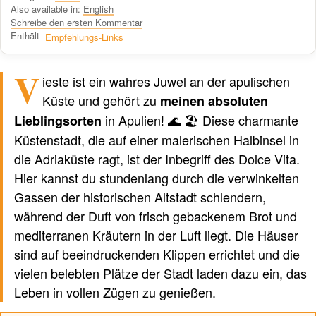
Also available in:
English
Schreibe den ersten Kommentar
Enthält
Empfehlungs-Links
V
Verfasst von einem Menschen
nicht von KI
ieste ist ein wahres Juwel an der apulischen
Küste und gehört zu
meinen absoluten
in Apulien! 🌊 🏖️ Diese charmante
Lieblingsorten
Küstenstadt, die auf einer malerischen Halbinsel in
die Adriaküste ragt, ist der Inbegriff des Dolce Vita.
Hier kannst du stundenlang durch die verwinkelten
Gassen der historischen Altstadt schlendern,
während der Duft von frisch gebackenem Brot und
mediterranen Kräutern in der Luft liegt. Die Häuser
sind auf beeindruckenden Klippen errichtet und die
vielen belebten Plätze der Stadt laden dazu ein, das
Leben in vollen Zügen zu genießen.