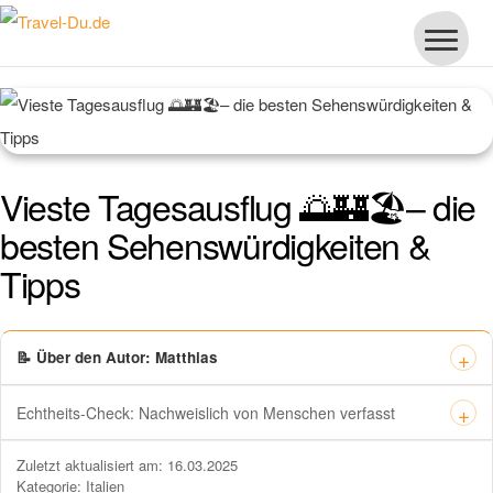
Vieste Tagesausflug 🌅🏰🏖️– die
besten Sehenswürdigkeiten &
Tipps
📝 Über den Autor: Matthias
Echtheits-Check: Nachweislich von Menschen verfasst
Dieses Zertifikat bestätigt offiziell, dass „Travel-dude“ unter
Zuletzt aktualisiert am: 16.03.2025
https://travel-du.de von Winston AI geprüft wurde und die Inhalte von
Kategorie:
Italien
menschlichen Autoren ohne KI-Tools verfasst wurden.