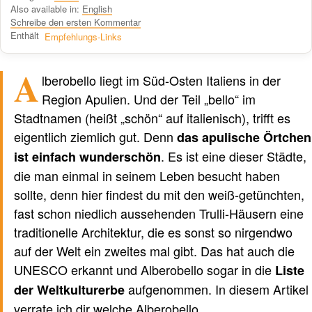
Also available in:
English
Schreibe den ersten Kommentar
Enthält
Empfehlungs-Links
A
Verfasst von einem Menschen
nicht von KI
lberobello liegt im Süd-Osten Italiens in der
Region Apulien. Und der Teil „bello“ im
Stadtnamen (heißt „schön“ auf italienisch), trifft es
eigentlich ziemlich gut. Denn
das apulische Örtchen
. Es ist eine dieser Städte,
ist einfach wunderschön
die man einmal in seinem Leben besucht haben
sollte, denn hier findest du mit den weiß-getünchten,
fast schon niedlich aussehenden Trulli-Häusern eine
traditionelle Architektur, die es sonst so nirgendwo
auf der Welt ein zweites mal gibt. Das hat auch die
UNESCO erkannt und Alberobello sogar in die
Liste
aufgenommen. In diesem Artikel
der Weltkulturerbe
verrate ich dir welche Alberobello