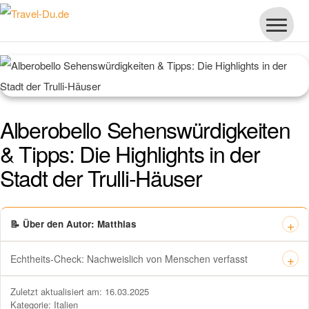
Alberobello Sehenswürdigkeiten
& Tipps: Die Highlights in der
Stadt der Trulli-Häuser
📝 Über den Autor: Matthias
Echtheits-Check: Nachweislich von Menschen verfasst
Dieses Zertifikat bestätigt offiziell, dass „Travel-dude“ unter
Zuletzt aktualisiert am: 16.03.2025
https://travel-du.de von Winston AI geprüft wurde und die Inhalte von
Kategorie:
Italien
menschlichen Autoren ohne KI-Tools verfasst wurden.