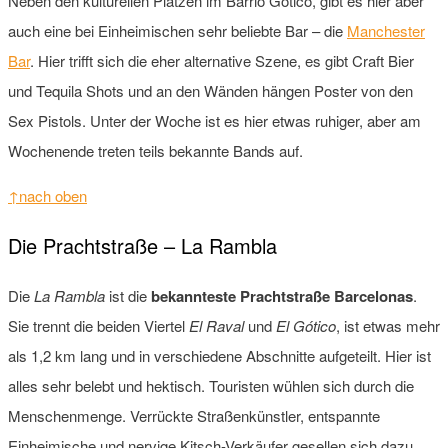
Neben den kulturellen Plätzen im Barrio Gótico, gibt es hier aber
auch eine bei Einheimischen sehr beliebte Bar – die
Manchester
Bar
. Hier trifft sich die eher alternative Szene, es gibt Craft Bier
und Tequila Shots und an den Wänden hängen Poster von den
Sex Pistols. Unter der Woche ist es hier etwas ruhiger, aber am
Wochenende treten teils bekannte Bands auf.
↑nach oben
Die Prachtstraße – La Rambla
Die
La Rambla
ist die
bekannteste Prachtstraße Barcelonas
.
Sie trennt die beiden Viertel
El Raval
und
El Gótico
, ist etwas mehr
als 1,2 km lang und in verschiedene Abschnitte aufgeteilt. Hier ist
alles sehr belebt und hektisch. Touristen wühlen sich durch die
Menschenmenge. Verrückte Straßenkünstler, entspannte
Einheimische und nervige Kitsch-Verkäufer gesellen sich dazu.