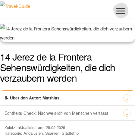
14 Jerez de la Frontera
Sehenswürdigkeiten, die dich
verzaubern werden
📝 Über den Autor: Matthias
Echtheits-Check: Nachweislich von Menschen verfasst
Dieses Zertifikat bestätigt offiziell, dass „Travel-dude“ unter
Zuletzt aktualisiert am: 28.02.2026
https://travel-du.de von Winston AI geprüft wurde und die Inhalte von
Kategorie:
Andalusien
,
Spanien
,
Städtetrip
menschlichen Autoren ohne KI-Tools verfasst wurden.