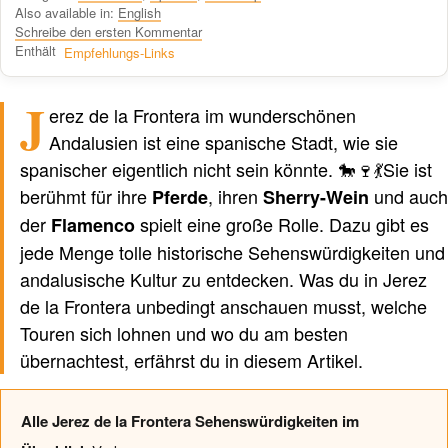
Also available in:
English
Schreibe den ersten Kommentar
Enthält
Empfehlungs-Links
J
Verfasst von einem Menschen
nicht von KI
erez de la Frontera im wunderschönen
Andalusien ist eine spanische Stadt, wie sie
spanischer eigentlich nicht sein könnte. 🐎🍷💃Sie ist
berühmt für ihre
, ihren
und auch
Pferde
Sherry-Wein
der
spielt eine große Rolle. Dazu gibt es
Flamenco
jede Menge tolle historische Sehenswürdigkeiten und
andalusische Kultur zu entdecken. Was du in Jerez
de la Frontera unbedingt anschauen musst, welche
Touren sich lohnen und wo du am besten
übernachtest, erfährst du in diesem Artikel.
Alle Jerez de la Frontera Sehenswürdigkeiten im