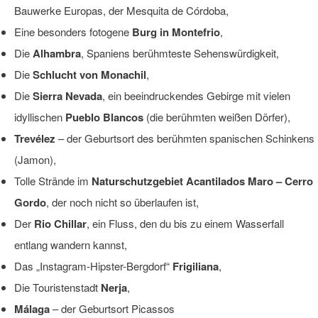
Bauwerke Europas, der Mesquita de Córdoba,
Eine besonders fotogene
Burg in Montefrio
,
Die
Alhambra
, Spaniens berühmteste Sehenswürdigkeit,
Die
Schlucht von Monachil
,
Die
Sierra Nevada
, ein beeindruckendes Gebirge mit vielen
idyllischen
Pueblo Blancos
(die berühmten weißen Dörfer),
Trevélez
– der Geburtsort des berühmten spanischen Schinkens
(Jamon),
Tolle Strände im
Naturschutzgebiet Acantilados Maro – Cerro
Gordo
, der noch nicht so überlaufen ist,
Der
Rio Chillar
, ein Fluss, den du bis zu einem Wasserfall
entlang wandern kannst,
Das „Instagram-Hipster-Bergdorf“
Frigiliana
,
Die Touristenstadt
Nerja
,
Málaga
– der Geburtsort Picassos