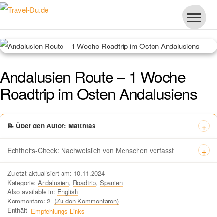
Andalusien Route – 1 Woche
Roadtrip im Osten Andalusiens
📝 Über den Autor: Matthias
Echtheits-Check: Nachweislich von Menschen verfasst
Dieses Zertifikat bestätigt offiziell, dass „Travel-dude“ unter
Zuletzt aktualisiert am: 10.11.2024
https://travel-du.de von Winston AI geprüft wurde und die Inhalte von
Kategorie:
Andalusien
,
Roadtrip
,
Spanien
menschlichen Autoren ohne KI-Tools verfasst wurden.
Also available in:
English
Kommentare: 2
(Zu den Kommentaren)
Enthält
Empfehlungs-Links