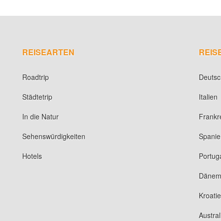
REISEARTEN
REIS
Roadtrip
Deutsc
Städtetrip
Italien
In die Natur
Frankr
Sehenswürdigkeiten
Spanie
Hotels
Portug
Dänem
Kroati
Austral