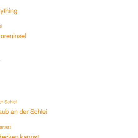
ything
oreninsel
r
aub an der Schlei
tdecken kannst