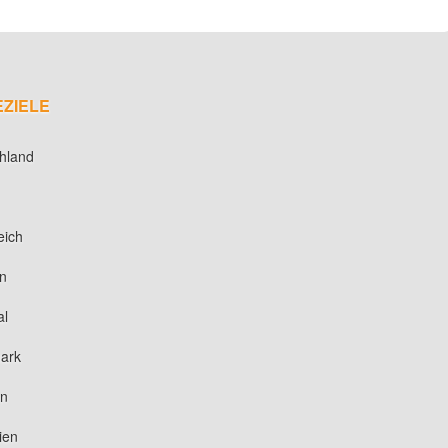
EZIELE
hland
eich
n
al
ark
en
ien