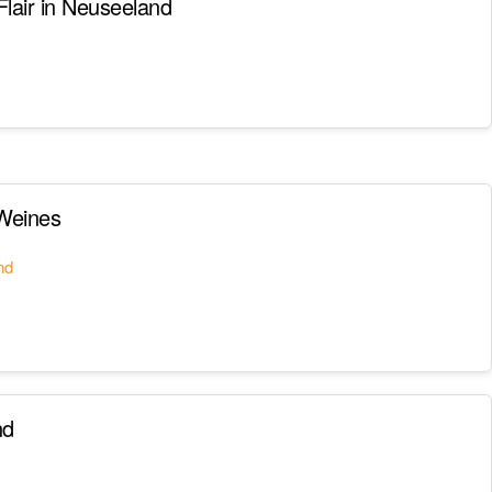
lair in Neuseeland
Weines
nd