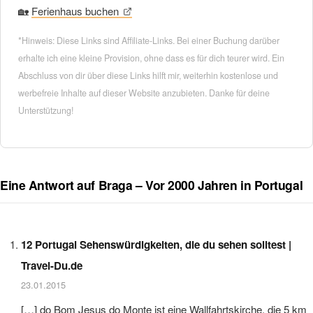
🏡
Ferienhaus buchen
*Hinweis: Diese Links sind Affiliate-Links. Bei einer Buchung darüber
erhalte ich eine kleine Provision, ohne dass es für dich teurer wird. Ein
Abschluss von dir über diese Links hilft mir, weiterhin kostenlose und
werbefreie Inhalte auf dieser Website anzubieten. Danke für deine
Unterstützung!
Eine Antwort auf Braga – Vor 2000 Jahren in Portugal
12 Portugal Sehenswürdigkeiten, die du sehen solltest |
Travel-Du.de
23.01.2015
[…] do Bom Jesus do Monte ist eine Wallfahrtskirche, die 5 km