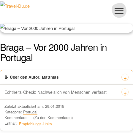
Braga – Vor 2000 Jahren in
Portugal
📝 Über den Autor: Matthias
Echtheits-Check: Nachweislich von Menschen verfasst
Dieses Zertifikat bestätigt offiziell, dass „Travel-dude“ unter
Zuletzt aktualisiert am: 29.01.2015
https://travel-du.de von Winston AI geprüft wurde und die Inhalte von
Kategorie:
Portugal
menschlichen Autoren ohne KI-Tools verfasst wurden.
Kommentare: 1
(Zu den Kommentaren)
Enthält
Empfehlungs-Links