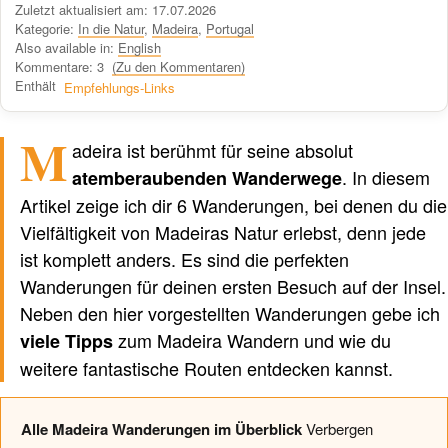
Zuletzt aktualisiert am: 17.07.2026
https://travel-du.de von Winston AI geprüft wurde und die Inhalte von
Kategorie:
In die Natur
,
Madeira
,
Portugal
menschlichen Autoren ohne KI-Tools verfasst wurden.
Also available in:
English
Kommentare: 3
(Zu den Kommentaren)
Enthält
Empfehlungs-Links
M
Verfasst von einem Menschen
nicht von KI
adeira ist berühmt für seine absolut
. In diesem
atemberaubenden Wanderwege
Artikel zeige ich dir 6 Wanderungen, bei denen du die
Vielfältigkeit von Madeiras Natur erlebst, denn jede
ist komplett anders. Es sind die perfekten
Wanderungen für deinen ersten Besuch auf der Insel.
Neben den hier vorgestellten Wanderungen gebe ich
zum Madeira Wandern und wie du
viele Tipps
weitere fantastische Routen entdecken kannst.
Alle Madeira Wanderungen im Überblick
Verbergen