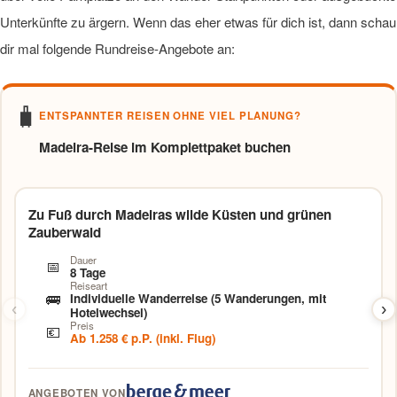
Unterkünfte zu ärgern. Wenn das eher etwas für dich ist, dann schau
dir mal folgende Rundreise-Angebote an:
🧳
ENTSPANNTER REISEN OHNE VIEL PLANUNG?
Madeira-Reise im Komplettpaket buchen
Zu Fuß durch Madeiras wilde Küsten und grünen
Zauberwald
Dauer
📅
8 Tage
Reiseart
🚌
Individuelle Wanderreise (5 Wanderungen, mit
‹
›
Hotelwechsel)
Preis
💶
Ab 1.258 € p.P. (inkl. Flug)
ANGEBOTEN VON