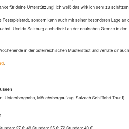
anke für deine Unterstützung! Ich weiß das wirklich sehr zu schätzen
mte Festspielstadt, sondern kann auch mit seiner besonderen Lage a
rauchst. Und da Salzburg auch direkt an der deutschen Grenze in den Al
Wochenende in der österreichischen Musterstadt und verrate dir auc
rd
.
Museen
n, Untersbergbahn, Mönchsbergaufzug, Salzach Schifffahrt Tour I)
e
n
tunden: 27 €; 48 Stunden: 35 €; 72 Stunden: 40 €).