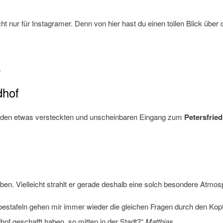
cht nur für Instagramer. Denn von hier hast du einen tollen Blick über
.
dhof
u den etwas versteckten und unscheinbaren Eingang zum
Petersfrie
aben. Vielleicht strahlt er gerade deshalb eine solch besondere Atmo
stafeln gehen mir immer wieder die gleichen Fragen durch den Kopf:
dhof geschafft haben, so mitten in der Stadt?“
Matthias