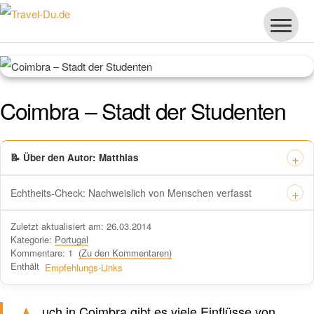
Coimbra – Stadt der Studenten
📝 Über den Autor: Matthias
Echtheits-Check: Nachweislich von Menschen verfasst
Dieses Zertifikat bestätigt offiziell, dass „Travel-dude“ unter
Zuletzt aktualisiert am: 26.03.2014
https://travel-du.de von Winston AI geprüft wurde und die Inhalte von
Kategorie:
Portugal
menschlichen Autoren ohne KI-Tools verfasst wurden.
Kommentare: 1
(Zu den Kommentaren)
Enthält
Empfehlungs-Links
uch in Coimbra gibt es viele Einflüsse von
Verfasst von einem Menschen