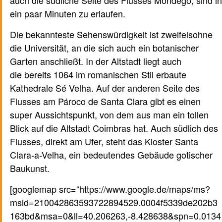
auch die südliche Seite des Flusses Mondego, sind in
ein paar Minuten zu erlaufen.
Die bekannteste Sehenswürdigkeit ist zweifelsohne
die Universität, an die sich auch ein botanischer
Garten anschließt. In der Altstadt liegt auch
die bereits 1064 im romanischen Stil erbaute
Kathedrale Sé Velha. Auf der anderen Seite des
Flusses am Pároco de Santa Clara gibt es einen
super Aussichtspunkt, von dem aus man ein tollen
Blick auf die Altstadt Coimbras hat. Auch südlich des
Flusses, direkt am Ufer, steht das Kloster Santa
Clara-a-Velha, ein bedeutendes Gebäude gotischer
Baukunst.
[googlemap src=“https://www.google.de/maps/ms?
msid=210042863593722894529.0004f5339de202b3
163bd&msa=0&ll=40.206263,-8.428638&spn=0.0134