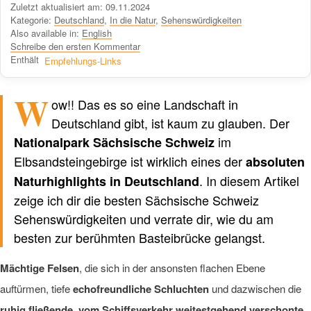
Zuletzt aktualisiert am: 09.11.2024
https://travel-du.de von Winston AI geprüft wurde und die Inhalte von
Kategorie:
Deutschland
,
In die Natur
,
Sehenswürdigkeiten
menschlichen Autoren ohne KI-Tools verfasst wurden.
Also available in:
English
Schreibe den ersten Kommentar
Enthält
Empfehlungs-Links
W
Verfasst von einem Menschen
nicht von KI
ow!! Das es so eine Landschaft in
Deutschland gibt, ist kaum zu glauben. Der
im
Nationalpark Sächsische Schweiz
Elbsandsteingebirge ist wirklich eines der
absoluten
. In diesem Artikel
Naturhighlights in Deutschland
zeige ich dir die besten Sächsische Schweiz
Sehenswürdigkeiten und verrate dir, wie du am
besten zur berühmten Basteibrücke gelangst.
Mächtige Felsen
, die sich in der ansonsten flachen Ebene
auftürmen, tiefe
echofreundliche Schluchten
und dazwischen die
ruhig fließende, vom Schiffsverkehr weitestgehend verschonte