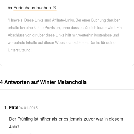
🏡
Ferienhaus buchen
*Hinweis: Diese Links sind Affiliate-Links. Bei einer Buchung darüber
erhalte ich eine kleine Provision, ohne dass es für dich teurer wird. Ein
Abschluss von dir über diese Links hilft mir, weiterhin kostenlose und
werbefreie Inhalte auf dieser Website anzubieten. Danke für deine
Unterstützung!
4 Antworten auf Winter Melancholia
Firat
04.01.2015
Der Frühling ist näher als er es jemals zuvor war in diesem
Jahr!