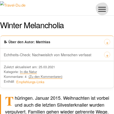
Winter Melancholia
📝 Über den Autor: Matthias
Echtheits-Check: Nachweislich von Menschen verfasst
Dieses Zertifikat bestätigt offiziell, dass „Travel-dude“ unter
Zuletzt aktualisiert am: 25.03.2021
https://travel-du.de von Winston AI geprüft wurde und die Inhalte von
Kategorie:
In die Natur
menschlichen Autoren ohne KI-Tools verfasst wurden.
Kommentare: 4
(Zu den Kommentaren)
Enthält
Empfehlungs-Links
T
hüringen. Januar 2015. Weihnachten ist vorbei
Verfasst von einem Menschen
nicht von KI
und auch die letzten Silvesterknaller wurden
verpulvert. Familien gehen wieder getrennte Wege.