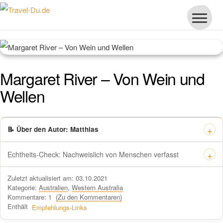
Margaret River – Von Wein und
Wellen
📝 Über den Autor: Matthias
Echtheits-Check: Nachweislich von Menschen verfasst
Dieses Zertifikat bestätigt offiziell, dass „Travel-dude“ unter
Zuletzt aktualisiert am: 03.10.2021
https://travel-du.de von Winston AI geprüft wurde und die Inhalte von
Kategorie:
Australien
,
Western Australia
menschlichen Autoren ohne KI-Tools verfasst wurden.
Kommentare: 1
(Zu den Kommentaren)
Enthält
Empfehlungs-Links