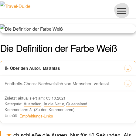
Die Definition der Farbe Weiß
📝 Über den Autor: Matthias
Echtheits-Check: Nachweislich von Menschen verfasst
Dieses Zertifikat bestätigt offiziell, dass „Travel-dude“ unter
Zuletzt aktualisiert am: 03.10.2021
https://travel-du.de von Winston AI geprüft wurde und die Inhalte von
Kategorie:
Australien
,
In die Natur
,
Queensland
menschlichen Autoren ohne KI-Tools verfasst wurden.
Kommentare: 3
(Zu den Kommentaren)
Enthält
Empfehlungs-Links
ch schließe die Augen. Nur für 10 Sekunden. Als
Verfasst von einem Menschen