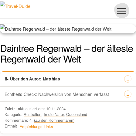
Daintree Regenwald – der älteste
Regenwald der Welt
📝 Über den Autor: Matthias
Echtheits-Check: Nachweislich von Menschen verfasst
Dieses Zertifikat bestätigt offiziell, dass „Travel-dude“ unter
Zuletzt aktualisiert am: 10.11.2024
https://travel-du.de von Winston AI geprüft wurde und die Inhalte von
Kategorie:
Australien
,
In die Natur
,
Queensland
menschlichen Autoren ohne KI-Tools verfasst wurden.
Kommentare: 4
(Zu den Kommentaren)
Enthält
Empfehlungs-Links