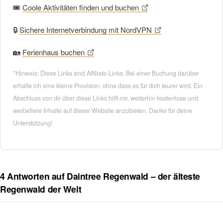
🎟
Coole Aktivitäten finden und buchen
🔒
Sichere Internetverbindung mit NordVPN
🏡
Ferienhaus buchen
*Hinweis: Diese Links sind Affiliate-Links. Bei einer Buchung darüber
erhalte ich eine kleine Provision, ohne dass es für dich teurer wird. Ein
Abschluss von dir über diese Links hilft mir, weiterhin kostenlose und
werbefreie Inhalte auf dieser Website anzubieten. Danke für deine
Unterstützung!
4 Antworten auf Daintree Regenwald – der älteste
Regenwald der Welt