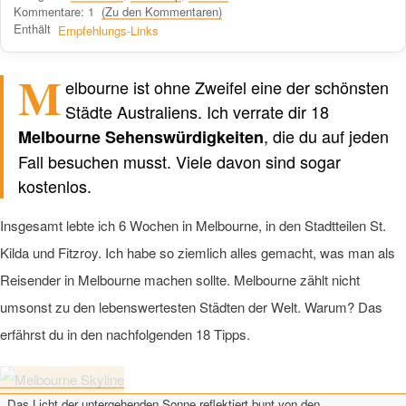
Kommentare: 1
(Zu den Kommentaren)
Enthält
Empfehlungs-Links
M
elbourne ist ohne Zweifel eine der schönsten
Verfasst von einem Menschen
nicht von KI
Städte Australiens. Ich verrate dir 18
, die du auf jeden
Melbourne Sehenswürdigkeiten
Fall besuchen musst. Viele davon sind sogar
kostenlos.
Insgesamt lebte ich 6 Wochen in Melbourne, in den Stadtteilen St.
Kilda und Fitzroy. Ich habe so ziemlich alles gemacht, was man als
Reisender in Melbourne machen sollte. Melbourne zählt nicht
umsonst zu den lebenswertesten Städten der Welt. Warum? Das
erfährst du in den nachfolgenden 18 Tipps.
Das Licht der untergehenden Sonne reflektiert bunt von den