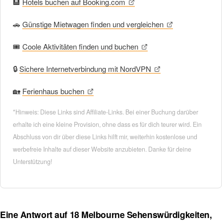
🏨
Hotels buchen auf Booking.com
🚗
Günstige Mietwagen finden und vergleichen
🎟
Coole Aktivitäten finden und buchen
🔒
Sichere Internetverbindung mit NordVPN
🏡
Ferienhaus buchen
*Hinweis: Diese Links sind Affiliate-Links. Bei einer Buchung darüber
erhalte ich eine kleine Provision, ohne dass es für dich teurer wird. Ein
Abschluss von dir über diese Links hilft mir, weiterhin kostenlose und
werbefreie Inhalte auf dieser Website anzubieten. Danke für deine
Unterstützung!
Eine Antwort auf 18 Melbourne Sehenswürdigkeiten,