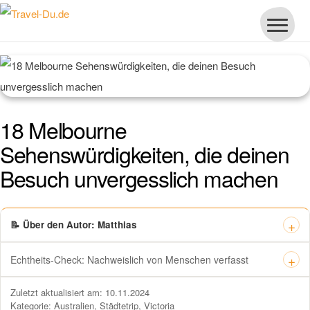
18 Melbourne
Sehenswürdigkeiten, die deinen
Besuch unvergesslich machen
📝 Über den Autor: Matthias
Echtheits-Check: Nachweislich von Menschen verfasst
Dieses Zertifikat bestätigt offiziell, dass „Travel-dude“ unter
Zuletzt aktualisiert am: 10.11.2024
https://travel-du.de von Winston AI geprüft wurde und die Inhalte von
Kategorie:
Australien
,
Städtetrip
,
Victoria
menschlichen Autoren ohne KI-Tools verfasst wurden.