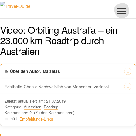
Video: Orbiting Australia – ein
23.000 km Roadtrip durch
Australien
📝 Über den Autor: Matthias
Echtheits-Check: Nachweislich von Menschen verfasst
Dieses Zertifikat bestätigt offiziell, dass „Travel-dude“ unter
Zuletzt aktualisiert am: 21.07.2019
https://travel-du.de von Winston AI geprüft wurde und die Inhalte von
Kategorie:
Australien
,
Roadtrip
menschlichen Autoren ohne KI-Tools verfasst wurden.
Kommentare: 2
(Zu den Kommentaren)
Enthält
Empfehlungs-Links