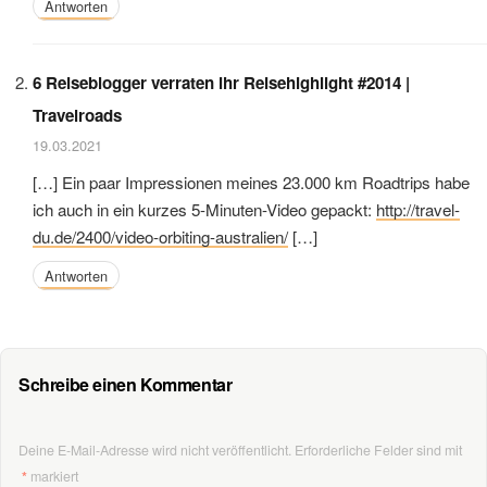
Antworten
6 Reiseblogger verraten ihr Reisehighlight #2014 |
Travelroads
19.03.2021
[…] Ein paar Impressionen meines 23.000 km Roadtrips habe
ich auch in ein kurzes 5-Minuten-Video gepackt:
http://travel-
du.de/2400/video-orbiting-australien/
[…]
Antworten
Schreibe einen Kommentar
Deine E-Mail-Adresse wird nicht veröffentlicht.
Erforderliche Felder sind mit
*
markiert