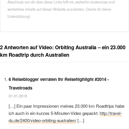
Abschluss von dir über diese Links hilft mir, weiterhin kostenlose und
werbefreie Inhalte auf dieser Website anzubieten. Danke für deine
Unterstützung!
2 Antworten auf Video: Orbiting Australia – ein 23.000
km Roadtrip durch Australien
6 Reiseblogger verraten ihr Reisehighlight #2014 -
Travelroads
01.01.2015
[…] Ein paar Impressionen meines 23.000 km Roadtrips habe
ich auch in ein kurzes 5-Minuten-Video gepackt:
http://travel-
du.de/2400/video-orbiting-australien/
[…]