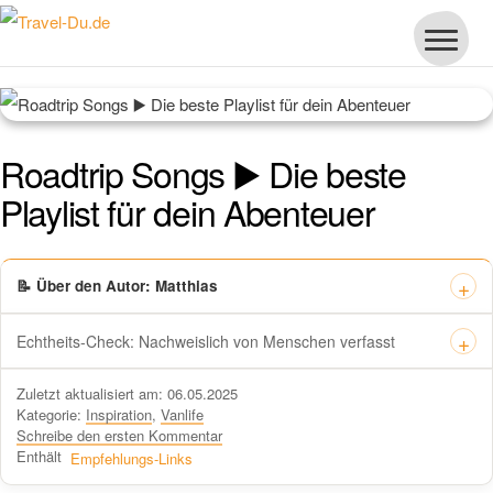
Roadtrip Songs ▶️ Die beste
Playlist für dein Abenteuer
📝 Über den Autor: Matthias
Echtheits-Check: Nachweislich von Menschen verfasst
Dieses Zertifikat bestätigt offiziell, dass „Travel-dude“ unter
Zuletzt aktualisiert am: 06.05.2025
https://travel-du.de von Winston AI geprüft wurde und die Inhalte von
Kategorie:
Inspiration
,
Vanlife
menschlichen Autoren ohne KI-Tools verfasst wurden.
Schreibe den ersten Kommentar
Enthält
Empfehlungs-Links