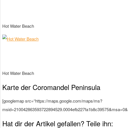
Hot Water Beach
Hot Water Beach
Karte der Coromandel Peninsula
[googlemap src=“https://maps.google.com/maps/ms?
msid=210042863593722894529.0004efb227fa1b8c39575&msa=0&ll
Hat dir der Artikel gefallen? Teile ihn: