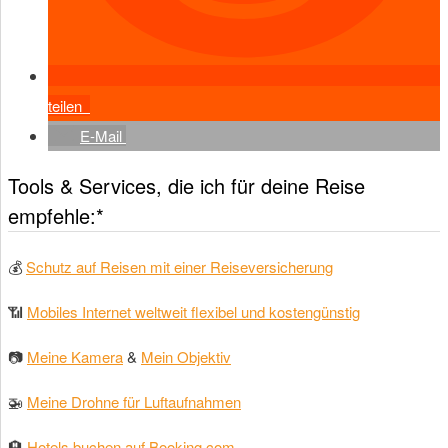
teilen
E-Mail
Tools & Services, die ich für deine Reise
empfehle:*
💰
Schutz auf Reisen mit einer Reiseversicherung
📶
Mobiles Internet weltweit flexibel und kostengünstig
📷
Meine Kamera
&
Mein Objektiv
🚁
Meine Drohne für Luftaufnahmen
🏨
Hotels buchen auf Booking.com