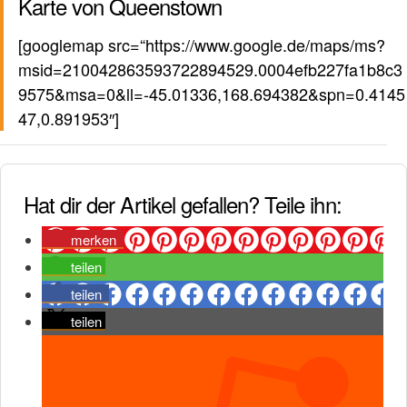
Karte von Queenstown
[googlemap src=“https://www.google.de/maps/ms?
msid=210042863593722894529.0004efb227fa1b8c3
9575&msa=0&ll=-45.01336,168.694382&spn=0.4145
47,0.891953″]
Hat dir der Artikel gefallen? Teile ihn:
merken
teilen
teilen
teilen