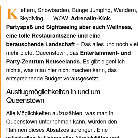
K
lettern, Snowbarden, Bunge Jumping, Wandern,
Verfasst von einem Menschen
nicht von KI
Skydiving, … WOW.
Adrenalin-Kick,
Partyspaß und Sightseeing aber auch Wellness,
eine tolle Restaurantszene und eine
– Das alles und noch viel
berauschende Landschaft
mehr bietet Queenstown, das
Entertainment- und
. Es gibt eigentlich
Party-Zentrum Neuseelands
nichts, was man hier nicht machen kann, das
entsprechende Budget vorausgesetzt.
Ausflugmöglichkeiten in und um
Queenstown
Alle Möglichkeiten aufzuzählen, was man in
Queenstown unternehmen kann, würden den
Rahmen dieses Absatzes sprengen. Eine
vollständige Auflistung aller Attraktivitäten und