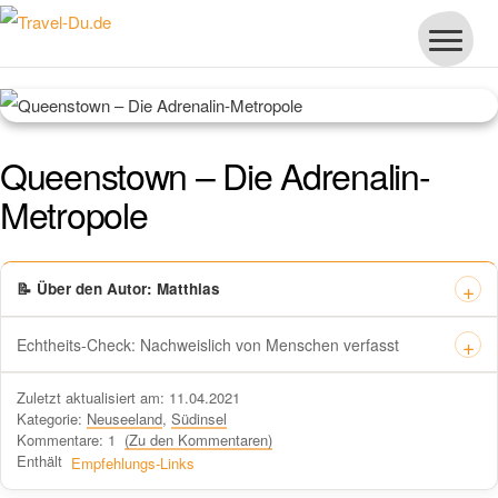
Queenstown – Die Adrenalin-
Metropole
📝 Über den Autor: Matthias
Echtheits-Check: Nachweislich von Menschen verfasst
Dieses Zertifikat bestätigt offiziell, dass „Travel-dude“ unter
Zuletzt aktualisiert am: 11.04.2021
https://travel-du.de von Winston AI geprüft wurde und die Inhalte von
Kategorie:
Neuseeland
,
Südinsel
menschlichen Autoren ohne KI-Tools verfasst wurden.
Kommentare: 1
(Zu den Kommentaren)
Enthält
Empfehlungs-Links