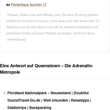
🏡
Ferienhaus buchen
*Hinweis: Diese Links sind Affiliate-Links. Bei einer Buchung darüber
erhalte ich eine kleine Provision, ohne dass es für dich teurer wird. Ein
Abschluss von dir über diese Links hilft mir, weiterhin kostenlose und
werbefreie Inhalte auf dieser Website anzubieten. Danke für deine
Unterstützung!
Eine Antwort auf Queenstown – Die Adrenalin-
Metropole
Fiordland Nationalpark – Neuseeland | Doubtful
SoundTravel-Du.de | Welt erkunden | Reisetipps |
Städtetrips | Backpacking