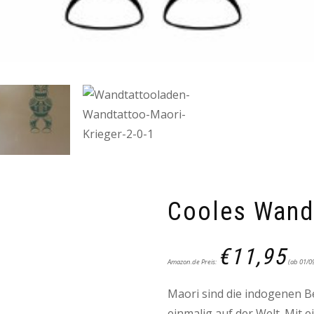
Cooles Wandt
€
11,95
Amazon.de Preis:
(ab 01/0
Maori sind die indogenen B
einmalig auf der Welt. Mit 