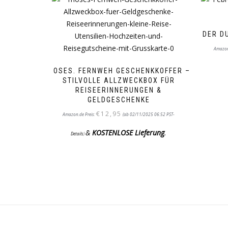
DER D
Amazon
MOSES. FERNWEH GESCHENKKOFFER –
STILVOLLE ALLZWECKBOX FÜR
REISEERINNERUNGEN &
GELDGESCHENKE
€
12,95
Amazon.de Preis:
(ab 02/11/2025 06:52 PST-
&
KOSTENLOSE Lieferung
.
Details
)