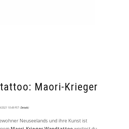
attoo: Maori-Krieger
9/2021 10:49 PST-
Details
)
ewohner Neuseelands und ihre Kunst ist
einem
Maori-Krieger Wandtattoo
wertest du