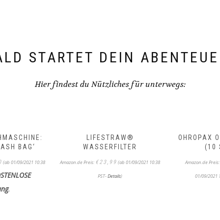
ALD STARTET DEIN ABENTEUE
Hier findest du Nützliches für unterwegs:
HMASCHINE:
LIFESTRAW®
OHROPAX 
ASH BAG‘
WASSERFILTER
(10
0
€
23,99
(ab 01/09/2021 10:38
Amazon.de Preis:
(ab 01/09/2021 10:38
Amazon.de Preis
STENLOSE
PST-
Details
)
01/09/2021 
ung
.