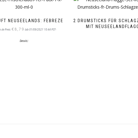
UFT NEUSEELANDS: FEBREZE
2 DRUMSTICKS FÜR SCHLAG
MIT NEUSEELANDFLAG
€
8,79
.de Preis:
(ab 01/09/2021 10:44 PST-
Details
)