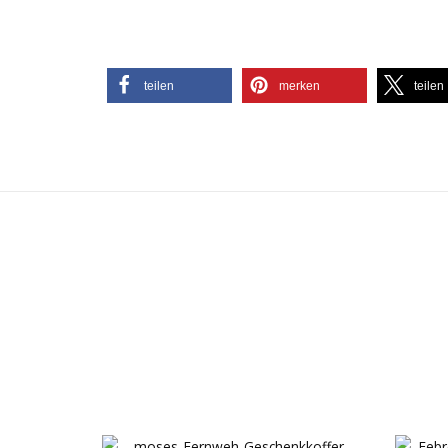
teilen
merken
teilen