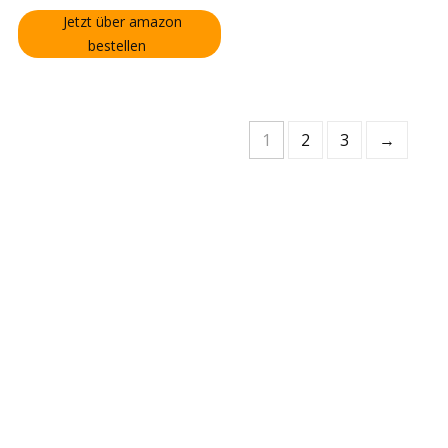
Jetzt über amazon
bestellen
1
2
3
→