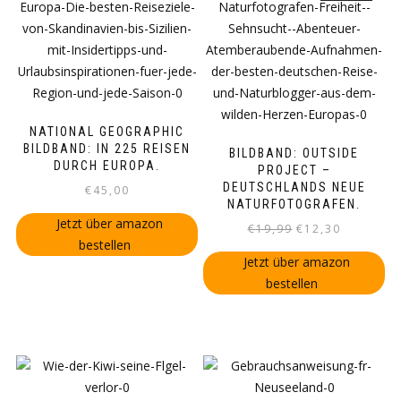
NATIONAL GEOGRAPHIC
BILDBAND: IN 225 REISEN
BILDBAND: OUTSIDE
DURCH EUROPA.
PROJECT –
DEUTSCHLANDS NEUE
€
45,00
NATURFOTOGRAFEN.
Jetzt über amazon
Ursprünglicher
Aktueller
€
19,99
€
12,30
bestellen
Preis
Preis
Jetzt über amazon
war:
ist:
bestellen
€19,99
€12,30.