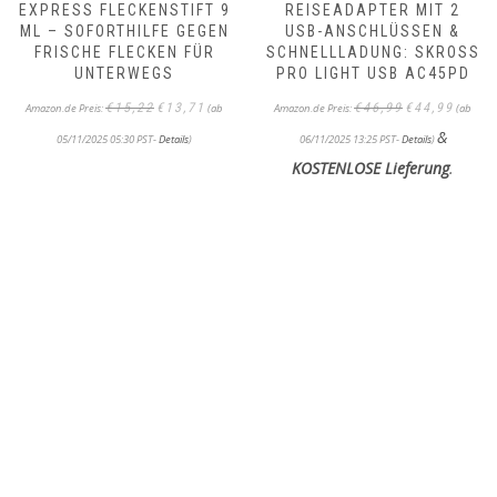
EXPRESS FLECKENSTIFT 9
REISEADAPTER MIT 2
ML – SOFORTHILFE GEGEN
USB-ANSCHLÜSSEN &
FRISCHE FLECKEN FÜR
SCHNELLLADUNG: SKROSS
UNTERWEGS
PRO LIGHT USB AC45PD
Ursprünglicher
Aktueller
Ursprünglicher
Aktueller
€
15,22
€
13,71
€
46,99
€
44,99
Amazon.de Preis:
(ab
Amazon.de Preis:
(ab
Preis
Preis
Preis
Preis
&
war:
ist:
war:
ist:
05/11/2025 05:30 PST-
Details
)
06/11/2025 13:25 PST-
Details
)
€15,22
€13,71.
€46,99
€44,99.
KOSTENLOSE Lieferung
.