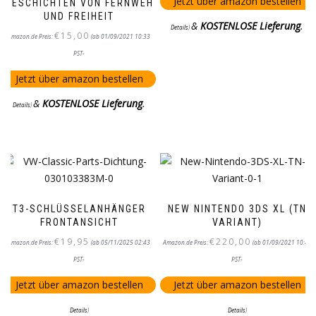
Jetzt über amazon bestellen
GESCHICHTEN VON FERNWEH
UND FREIHEIT
&
KOSTENLOSE Lieferung
.
Details
)
€
15,00
Amazon.de Preis:
(ab 01/09/2021 10:33
PST-
Jetzt über amazon bestellen
&
KOSTENLOSE Lieferung
.
Details
)
T3-SCHLÜSSELANHÄNGER
NEW NINTENDO 3DS XL (TN
FRONTANSICHT
VARIANT)
€
19,95
€
220,00
Amazon.de Preis:
(ab 05/11/2025 02:43
Amazon.de Preis:
(ab 01/09/2021 10:44
PST-
PST-
Jetzt über amazon bestellen
Jetzt über amazon bestellen
Details
)
Details
)