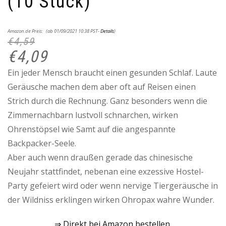
(10 Stück)
Ursprünglicher
Aktueller
Amazon.de Preis:
(ab 01/09/2021 10:38 PST-
Details
)
Preis
Preis
€
4,59
war:
ist:
€4,59
€4,09.
€
4,09
Ein jeder Mensch braucht einen gesunden Schlaf. Laute
Geräusche machen dem aber oft auf Reisen einen
Strich durch die Rechnung. Ganz besonders wenn die
Zimmernachbarn lustvoll schnarchen, wirken
Ohrenstöpsel wie Samt auf die angespannte
Backpacker-Seele.
Aber auch wenn draußen gerade das chinesische
Neujahr stattfindet, nebenan eine exzessive Hostel-
Party gefeiert wird oder wenn nervige Tiergeräusche in
der Wildniss erklingen wirken Ohropax wahre Wunder.
⇒ Direkt bei Amazon bestellen.