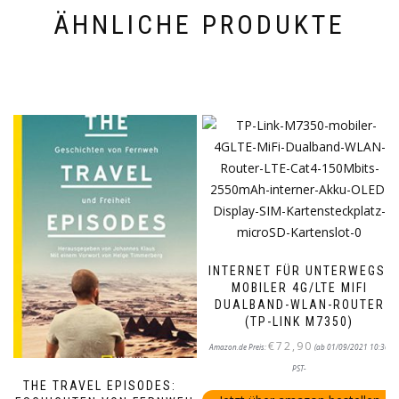
ÄHNLICHE PRODUKTE
INTERNET FÜR UNTERWEGS:
MOBILER 4G/LTE MIFI
DUALBAND-WLAN-ROUTER
(TP-LINK M7350)
€
72,90
Amazon.de Preis:
(ab 01/09/2021 10:36
PST-
THE TRAVEL EPISODES: