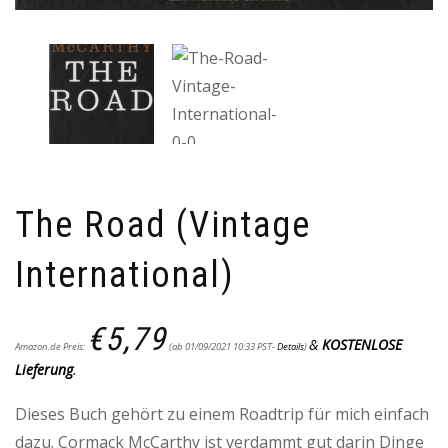
The Road (Vintage
International)
€
5,79
&
KOSTENLOSE
Amazon.de Preis:
(ab 01/09/2021 10:33 PST-
Details
)
Lieferung
.
Dieses Buch gehört zu einem Roadtrip für mich einfach
dazu. Cormack McCarthy ist verdammt gut darin Dinge