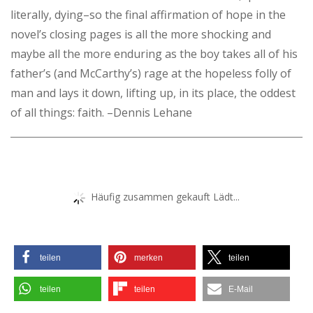
literally, dying–so the final affirmation of hope in the
novel’s closing pages is all the more shocking and
maybe all the more enduring as the boy takes all of his
father’s (and McCarthy’s) rage at the hopeless folly of
man and lays it down, lifting up, in its place, the oddest
of all things: faith. –Dennis Lehane
Häufig zusammen gekauft Lädt...
teilen
merken
teilen
teilen
teilen
E-Mail