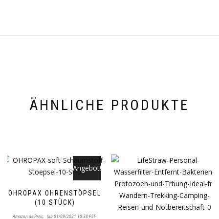
ÄHNLICHE PRODUKTE
Angebot!
OHROPAX OHRENSTÖPSEL
(10 STÜCK)
Ursprünglicher
Aktueller
Amazon.de Preis:
(ab 01/09/2021 10:38 PST-