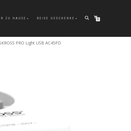
ÜR ZU HAUSE
REISE GESCHENKE
0
g: SKROSS PRO Light USB AC45PD