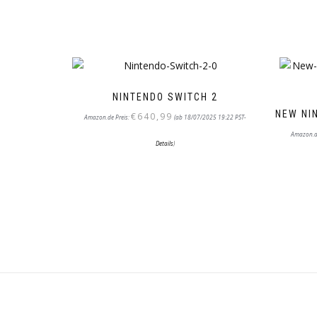
NINTENDO SWITCH 2
NEW NI
€
640,99
Amazon.de Preis:
(ab 18/07/2025 19:22 PST-
Amazon.d
Details
)