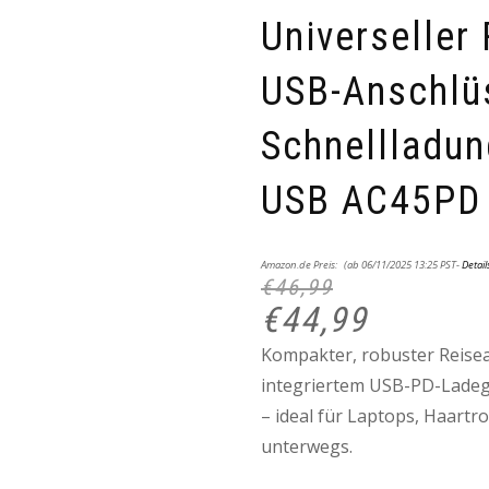
Universeller
USB-Anschlü
Schnellladu
USB AC45PD
Ursprünglicher
Aktueller
Amazon.de Preis:
(ab 06/11/2025 13:25 PST-
Detail
Preis
Preis
€
46,99
war:
ist:
€46,99
€44,99.
€
44,99
Kompakter, robuster Reisea
integriertem USB-PD-Ladege
– ideal für Laptops, Haart
unterwegs.