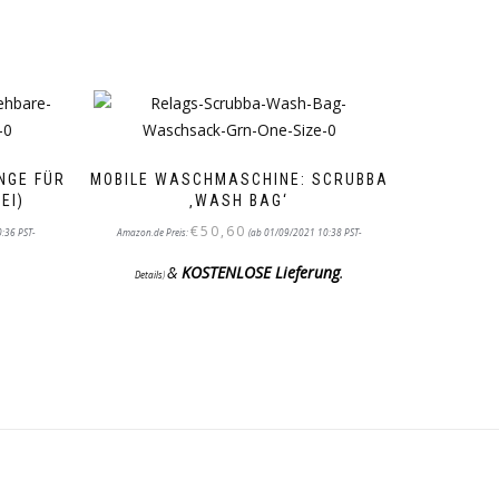
NGE FÜR
MOBILE WASCHMASCHINE: SCRUBBA
EI)
‚WASH BAG‘
€
50,60
:36 PST-
Amazon.de Preis:
(ab 01/09/2021 10:38 PST-
&
KOSTENLOSE Lieferung
.
Details
)