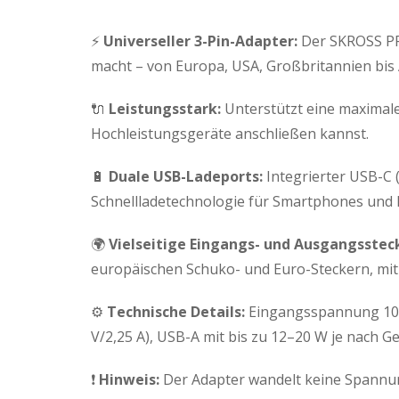
⚡
Universeller 3-Pin-Adapter:
Der SKROSS PRO
macht – von Europa, USA, Großbritannien bis 
🔌
Leistungsstark:
Unterstützt eine maximale
Hochleistungsgeräte anschließen kannst.
🔋
Duale USB-Ladeports:
Integrierter USB-C (
Schnellladetechnologie für Smartphones und
🌍
Vielseitige Eingangs- und Ausgangsstec
europäischen Schuko- und Euro-Steckern, mit
⚙️
Technische Details:
Eingangsspannung 100–2
V/2,25 A), USB-A mit bis zu 12–20 W je nach Ge
❗
Hinweis:
Der Adapter wandelt keine Spannung