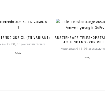
NTENDO 3DS XL (TN VARIANT)
AUSZIEHBARE TELESKOPSTA
ACTIONCAMS (VON ROLL
€
220,00
e Preis:
(ab 01/09/2021 10:44 PST-
€
13,95
Amazon.de Preis:
(ab 01/09/2021 10
Details
)
Details
)