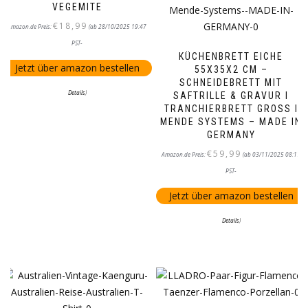
VEGEMITE
€
18,99
Amazon.de Preis:
(ab 28/10/2025 19:47
PST-
KÜCHENBRETT EICHE
Jetzt über amazon bestellen
55X35X2 CM –
SCHNEIDEBRETT MIT
Details
)
SAFTRILLE & GRAVUR I
TRANCHIERBRETT GROSS I M
ENDE SYSTEMS – MADE IN G
ERMANY
€
59,99
Amazon.de Preis:
(ab 03/11/2025 08:17
PST-
Jetzt über amazon bestellen
Details
)