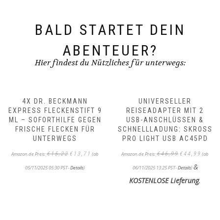
BALD STARTET DEIN
ABENTEUER?
Hier findest du Nützliches für unterwegs:
4X DR. BECKMANN
UNIVERSELLER
EXPRESS FLECKENSTIFT 9
REISEADAPTER MIT 2
ML – SOFORTHILFE GEGEN
USB-ANSCHLÜSSEN &
FRISCHE FLECKEN FÜR
SCHNELLLADUNG: SKROSS
UNTERWEGS
PRO LIGHT USB AC45PD
Ursprünglicher
Aktueller
Ursprünglicher
Aktueller
€
15,22
€
13,71
€
46,99
€
44,99
Amazon.de Preis:
(ab
Amazon.de Preis:
(ab
Preis
Preis
Preis
Preis
&
war:
ist:
war:
ist:
05/11/2025 05:30 PST-
Details
)
06/11/2025 13:25 PST-
Details
)
€15,22
€13,71.
€46,99
€44,99.
KOSTENLOSE Lieferung
.