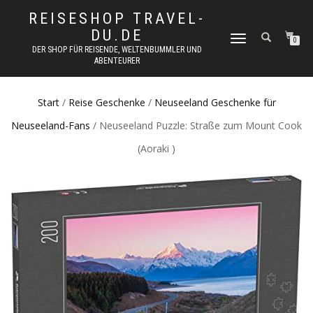
REISESHOP TRAVEL-
DU.DE
NAVIGATION
0
DER SHOP FÜR REISENDE, WELTENBUMMLER UND
UMSCHALTEN
ABENTEURER
Start
/
Reise Geschenke
/
Neuseeland Geschenke für
Neuseeland-Fans
/ Neuseeland Puzzle: Straße zum Mount Cook
(Aoraki )