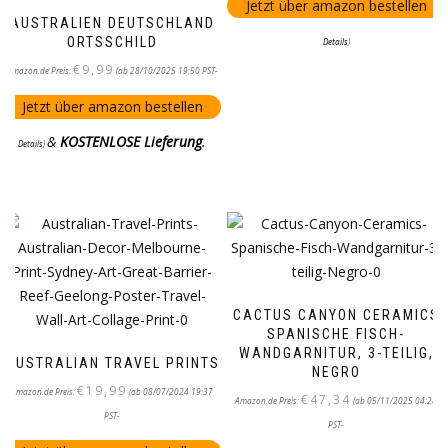
Jetzt über amazon bestellen
AUSTRALIEN DEUTSCHLAND
ORTSSCHILD
Details
)
€
9,99
Amazon.de Preis:
(ab 28/10/2025 19:50 PST-
Jetzt über amazon bestellen
&
KOSTENLOSE Lieferung
.
Details
)
CACTUS CANYON CERAMICS
SPANISCHE FISCH-
WANDGARNITUR, 3-TEILIG,
AUSTRALIAN TRAVEL PRINTS
NEGRO
€
19,99
Amazon.de Preis:
(ab 08/07/2024 19:37
€
47,34
Amazon.de Preis:
(ab 05/11/2025 04:28
PST-
PST-