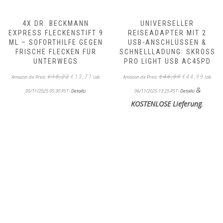
4X DR. BECKMANN
UNIVERSELLER
EXPRESS FLECKENSTIFT 9
REISEADAPTER MIT 2
ML – SOFORTHILFE GEGEN
USB-ANSCHLÜSSEN &
FRISCHE FLECKEN FÜR
SCHNELLLADUNG: SKROSS
UNTERWEGS
PRO LIGHT USB AC45PD
Ursprünglicher
Aktueller
Ursprünglicher
Aktueller
€
15,22
€
13,71
€
46,99
€
44,99
Amazon.de Preis:
(ab
Amazon.de Preis:
(ab
Preis
Preis
Preis
Preis
&
war:
ist:
war:
ist:
05/11/2025 05:30 PST-
Details
)
06/11/2025 13:25 PST-
Details
)
€15,22
€13,71.
€46,99
€44,99.
KOSTENLOSE Lieferung
.