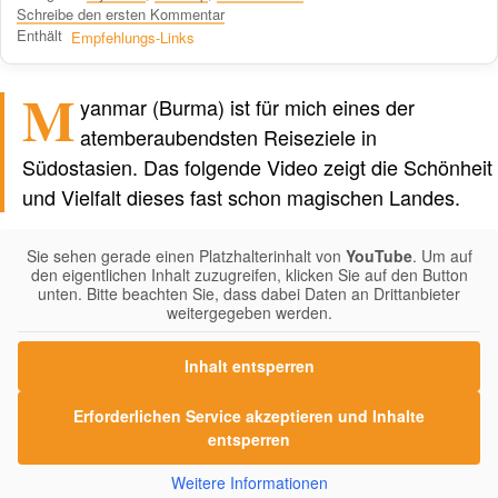
Schreibe den ersten Kommentar
Enthält
Empfehlungs-Links
M
yanmar (Burma) ist für mich eines der
Verfasst von einem Menschen
nicht von KI
atemberaubendsten Reiseziele in
Südostasien. Das folgende Video zeigt die Schönheit
und Vielfalt dieses fast schon magischen Landes.
Sie sehen gerade einen Platzhalterinhalt von
YouTube
. Um auf
den eigentlichen Inhalt zuzugreifen, klicken Sie auf den Button
unten. Bitte beachten Sie, dass dabei Daten an Drittanbieter
weitergegeben werden.
Inhalt entsperren
Erforderlichen Service akzeptieren und Inhalte
entsperren
Weitere Informationen