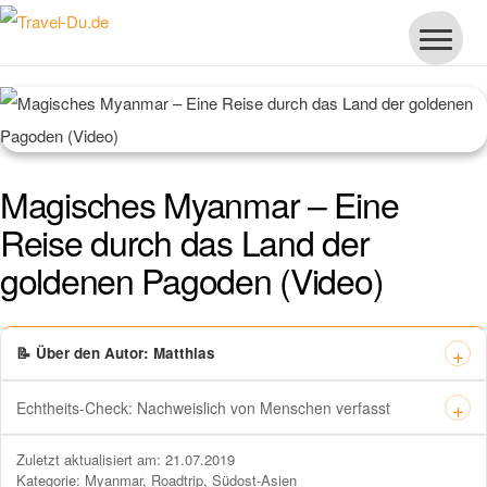
Magisches Myanmar – Eine
Reise durch das Land der
goldenen Pagoden (Video)
📝 Über den Autor: Matthias
Echtheits-Check: Nachweislich von Menschen verfasst
Dieses Zertifikat bestätigt offiziell, dass „Travel-dude“ unter
Zuletzt aktualisiert am: 21.07.2019
https://travel-du.de von Winston AI geprüft wurde und die Inhalte von
Kategorie:
Myanmar
,
Roadtrip
,
Südost-Asien
menschlichen Autoren ohne KI-Tools verfasst wurden.