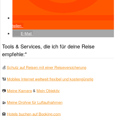
teilen
E-Mail
Tools & Services, die ich für deine Reise
empfehle:*
💰
Schutz auf Reisen mit einer Reiseversicherung
📶
Mobiles Internet weltweit flexibel und kostengünstig
📷
Meine Kamera
&
Mein Objektiv
🚁
Meine Drohne für Luftaufnahmen
🏨
Hotels buchen auf Booking.com