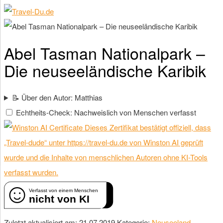
Abel Tasman Nationalpark –
Die neuseeländische Karibik
📝 Über den Autor: Matthias
Echtheits-Check: Nachweislich von Menschen verfasst
Dieses Zertifikat bestätigt offiziell, dass
„Travel-dude“ unter https://travel-du.de von Winston AI geprüft
wurde und die Inhalte von menschlichen Autoren ohne KI-Tools
verfasst wurden.
Verfasst von einem Menschen
nicht von KI
Zuletzt aktualisiert am: 21.07.2019
Kategorie:
Neuseeland
,