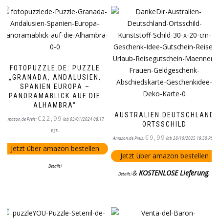
FOTOPUZZLE.DE: PUZZLE
„GRANADA, ANDALUSIEN,
SPANIEN EUROPA –
PANORAMABLICK AUF DIE
ALHAMBRA“
AUSTRALIEN DEUTSCHLAND
€
22,99
Amazon.de Preis:
(ab 03/01/2024 08:17
ORTSSCHILD
PST-
€
9,99
Amazon.de Preis:
(ab 28/10/2025 19:50 PST-
Jetzt über amazon bestellen
Jetzt über amazon bestellen
Details
)
&
KOSTENLOSE Lieferung
.
Details
)