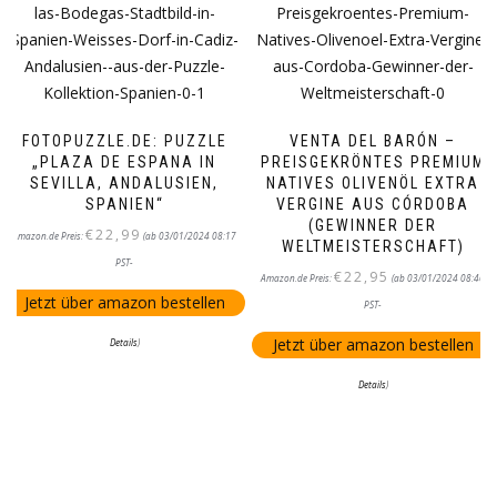
FOTOPUZZLE.DE: PUZZLE
VENTA DEL BARÓN –
„PLAZA DE ESPANA IN
PREISGEKRÖNTES PREMIUM
SEVILLA, ANDALUSIEN,
NATIVES OLIVENÖL EXTRA
SPANIEN“
VERGINE AUS CÓRDOBA
(GEWINNER DER
€
22,99
Amazon.de Preis:
(ab 03/01/2024 08:17
WELTMEISTERSCHAFT)
PST-
€
22,95
Amazon.de Preis:
(ab 03/01/2024 08:46
Jetzt über amazon bestellen
PST-
Jetzt über amazon bestellen
Details
)
Details
)