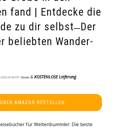
en fand | Entdecke die
de zu dir selbst ̶ Der
er beliebten Wander-
&
KOSTENLOSE Lieferung
.
1/2025 07:06 PST-
Details
)
 ÜBER AMAZON BESTELLEN
eisebücher für Weltenbummler: Die beste