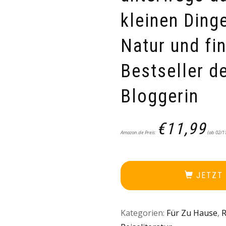
kleinen Ding
Natur und fin
Bestseller d
Bloggerin
€
11,99
Amazon.de Preis:
(ab 02/1
JETZT
Kategorien:
Für Zu Hause
,
R