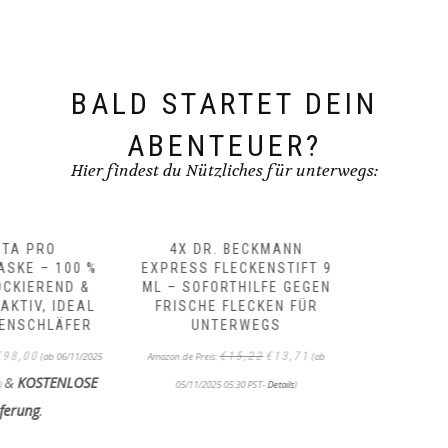
BALD STARTET DEIN
ABENTEUER?
Hier findest du Nützliches für unterwegs:
4X DR. BECKMANN
EXPRESS FLECKENSTIFT 9
ML – SOFORTHILFE GEGEN
FRISCHE FLECKEN FÜR
UNTERWEGS
Ursprünglicher
Aktueller
€
15,22
€
13,71
Amazon.de Preis:
(ab
Preis
Preis
war:
ist:
05/11/2025 05:30 PST-
Details
)
€15,22
€13,71.