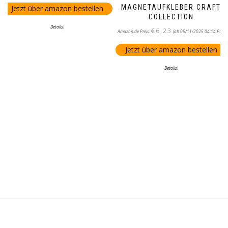
MAGNETAUFKLEBER CRAFT
Jetzt über amazon bestellen
COLLECTION
Details
)
€
6,23
Amazon.de Preis:
(ab 05/11/2025 04:14 PST-
Jetzt über amazon bestellen
Details
)