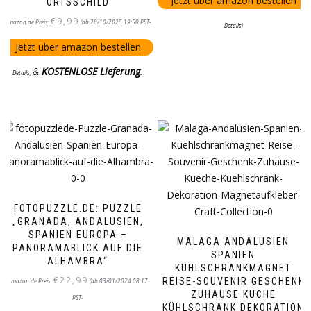
Jetzt über amazon bestellen
ORTSSCHILD
€
9,99
Amazon.de Preis:
(ab 28/10/2025 19:50 PST-
Details
)
Jetzt über amazon bestellen
&
KOSTENLOSE Lieferung
.
Details
)
FOTOPUZZLE.DE: PUZZLE
„GRANADA, ANDALUSIEN,
SPANIEN EUROPA –
MALAGA ANDALUSIEN
PANORAMABLICK AUF DIE
SPANIEN
ALHAMBRA“
KÜHLSCHRANKMAGNET
€
22,99
REISE-SOUVENIR GESCHENK
Amazon.de Preis:
(ab 03/01/2024 08:17
ZUHAUSE KÜCHE
PST-
KÜHLSCHRANK DEKORATION