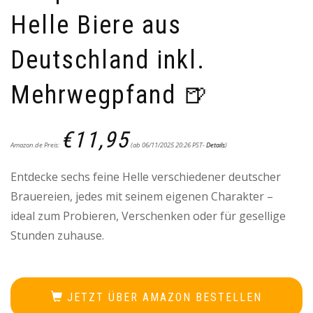
Helle Biere aus
Deutschland inkl.
Mehrwegpfand 🍺
€
11,95
Amazon.de Preis:
(ab 06/11/2025 20:26 PST-
Details
)
Entdecke sechs feine Helle verschiedener deutscher
Brauereien, jedes mit seinem eigenen Charakter –
ideal zum Probieren, Verschenken oder für gesellige
Stunden zuhause.
JETZT ÜBER AMAZON BESTELLEN