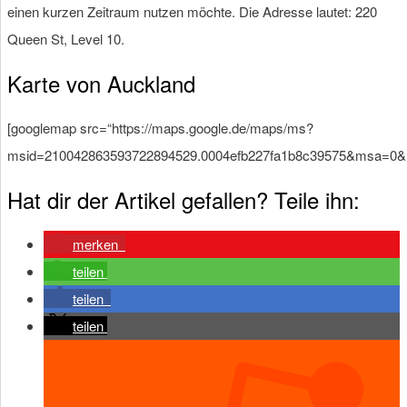
einen kurzen Zeitraum nutzen möchte. Die Adresse lautet: 220
Queen St, Level 10.
Karte von Auckland
[googlemap src=“https://maps.google.de/maps/ms?
msid=210042863593722894529.0004efb227fa1b8c39575&msa=0&ll
Hat dir der Artikel gefallen? Teile ihn:
merken
teilen
teilen
teilen