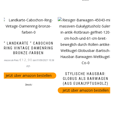
“ LANDKARTE “ CABOCHON
RING VINTAGE DAMENRING
BRONZE-FARBEN
€
12,90
Amazon.de Preis:
(ab 01/09/2021 10:36
PST-
STYLISCHE HAUSBAR:
Jetzt über amazon bestellen
GLOBUS ALS BARWAGEN
(AUS EUKALYPTUSHOLZ)
Details
)
Jetzt über amazon bestellen