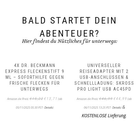
BALD STARTET DEIN
ABENTEUER?
Hier findest du Nützliches für unterwegs:
4X DR. BECKMANN
UNIVERSELLER
EXPRESS FLECKENSTIFT 9
REISEADAPTER MIT 2
ML – SOFORTHILFE GEGEN
USB-ANSCHLÜSSEN &
FRISCHE FLECKEN FÜR
SCHNELLLADUNG: SKROSS
UNTERWEGS
PRO LIGHT USB AC45PD
Ursprünglicher
Aktueller
Ursprünglicher
Aktueller
€
15,22
€
13,71
€
46,99
€
44,99
Amazon.de Preis:
(ab
Amazon.de Preis:
(ab
Preis
Preis
Preis
Preis
&
war:
ist:
war:
ist:
05/11/2025 05:30 PST-
Details
)
06/11/2025 13:25 PST-
Details
)
€15,22
€13,71.
€46,99
€44,99.
KOSTENLOSE Lieferung
.