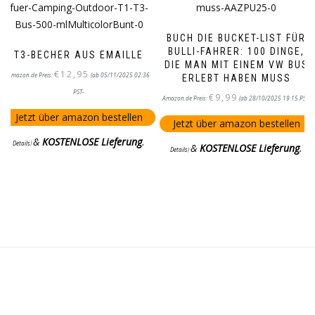
BUCH DIE BUCKET-LIST FÜR
BULLI-FAHRER: 100 DINGE,
T3-BECHER AUS EMAILLE
DIE MAN MIT EINEM VW BUS
€
12,95
Amazon.de Preis:
(ab 05/11/2025 02:36
ERLEBT HABEN MUSS
PST-
€
9,99
Amazon.de Preis:
(ab 28/10/2025 19:15 PST-
Jetzt über amazon bestellen
Jetzt über amazon bestellen
&
KOSTENLOSE Lieferung
.
Details
)
&
KOSTENLOSE Lieferung
.
Details
)