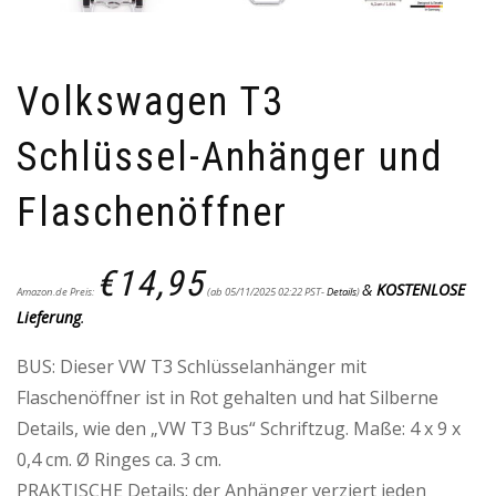
Volkswagen T3
Schlüssel-Anhänger und
Flaschenöffner
€
14,95
&
KOSTENLOSE
Amazon.de Preis:
(ab 05/11/2025 02:22 PST-
Details
)
Lieferung
.
BUS: Dieser VW T3 Schlüsselanhänger mit
Flaschenöffner ist in Rot gehalten und hat Silberne
Details, wie den „VW T3 Bus“ Schriftzug. Maße: 4 x 9 x
0,4 cm. Ø Ringes ca. 3 cm.
PRAKTISCHE Details: der Anhänger verziert jeden