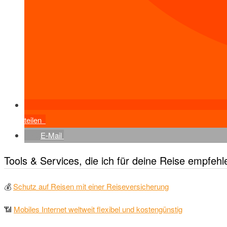
teilen
E-Mail
Tools & Services, die ich für deine Reise empfehl
💰
Schutz auf Reisen mit einer Reiseversicherung
📶
Mobiles Internet weltweit flexibel und kostengünstig